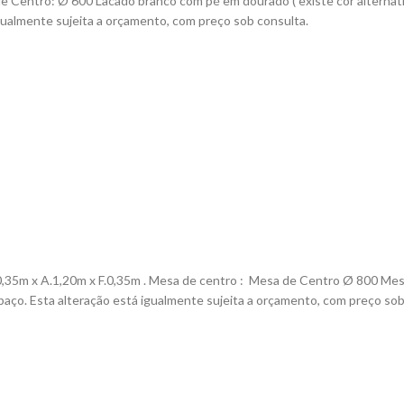
e Centro:
Ø
600
Lacado branco com pé em dourado ( existe cor alternat
gualmente sujeita a orçamento, com preço sob consulta.
,35m x A.1,20m x F.0,35m . Mesa de centro :
Mesa de Centro
Ø
800
Mes
aço. Esta alteração está igualmente sujeita a orçamento, com preço sob