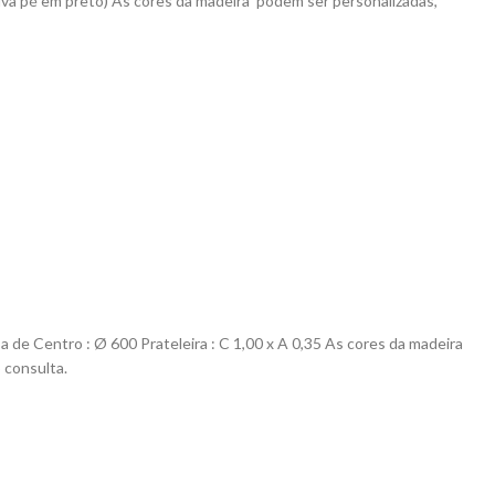
iva pé em preto) As cores da madeira podem ser personalizadas,
a de Centro :
Ø
600
Prateleira :
C 1,00 x A 0,35
As cores da madeira
 consulta.