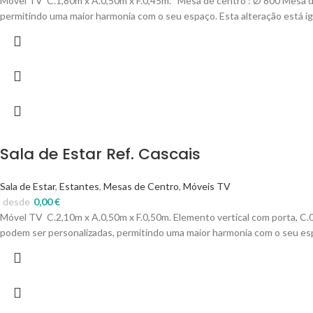
Móvel TV C.1,80m x A.0,50m x F.0,45m. Mesa de centro :
Ø
800
Mesa d
permitindo uma maior harmonia com o seu espaço. Esta alteração está i
Sala de Estar Ref. Cascais
Sala de Estar
,
Estantes
,
Mesas de Centro
,
Móveis TV
desde
0,00
€
Móvel TV C.2,10m x A.0,50m x F.0,50m. Elemento vertical com porta, C.0
podem ser personalizadas, permitindo uma maior harmonia com o seu esp