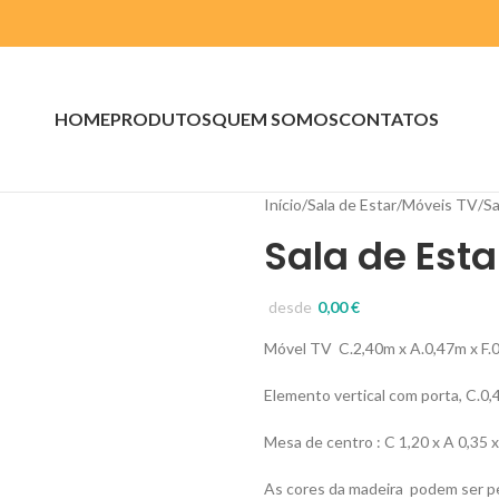
HOME
PRODUTOS
QUEM SOMOS
CONTATOS
Início
Sala de Estar
Móveis TV
Sa
Sala de Esta
desde
0,00
€
Móvel TV C.2,40m x A.0,47m x F.
Elemento vertical com porta, C.0
Mesa de centro :
C 1,20 x A 0,35 x
As cores da madeira podem ser pe