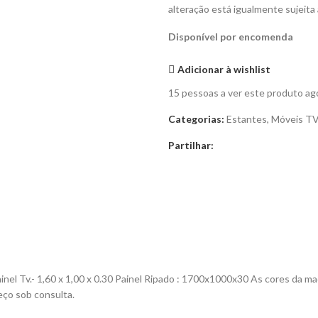
alteração está igualmente sujeita
Disponível por encomenda
Adicionar à wishlist
15
pessoas a ver este produto ag
Categorias:
Estantes
,
Móveis T
Partilhar:
inel Tv.- 1,60 x 1,00 x 0.30
Painel Ripado :
1700x1000x30
As cores da ma
eço sob consulta.