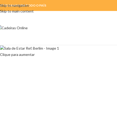
Skip to navigation
NTREGAMOS EM TODO O PAÍS
Skip to main content
Clique para aumentar