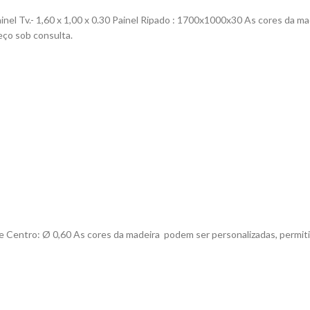
inel Tv.- 1,60 x 1,00 x 0.30
Painel Ripado :
1700x1000x30
As cores da ma
eço sob consulta.
e Centro:
Ø 0,
60
As cores da madeira podem ser personalizadas, permiti