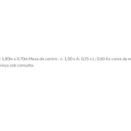
 1,80m x 0,70m Mesa de centro : c: 1,00 x A: 0,35 x L: 0,60 As cores d
preço sob consulta.