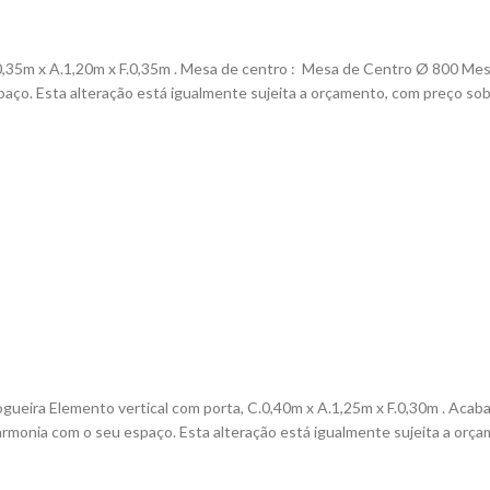
,35m x A.1,20m x F.0,35m . Mesa de centro :
Mesa de Centro
Ø
800
Mes
aço. Esta alteração está igualmente sujeita a orçamento, com preço sob
ueira Elemento vertical com porta, C.0,40m x A.1,25m x F.0,30m . Aca
rmonia com o seu espaço. Esta alteração está igualmente sujeita a orça