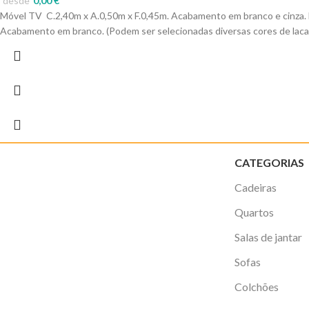
desde
0,00
€
Móvel TV C.2,40m x A.0,50m x F.0,45m. Acabamento em branco e cinza. E
Acabamento em branco. (Podem ser selecionadas diversas cores de lac
CATEGORIAS
Cadeiras
Quartos
Salas de jantar
Sofas
Colchões