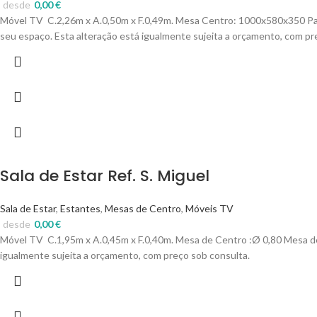
desde
0,00
€
Móvel TV C.2,26m x A.0,50m x F.0,49m.
Mesa Centro:
1000x580x350
Pa
seu espaço. Esta alteração está igualmente sujeita a orçamento, com pr
Sala de Estar Ref. S. Miguel
Sala de Estar
,
Estantes
,
Mesas de Centro
,
Móveis TV
desde
0,00
€
Móvel TV C.1,95m x A.0,45m x F.0,40m.
Mesa de Centro :
Ø 0,
80
Mesa d
igualmente sujeita a orçamento, com preço sob consulta.