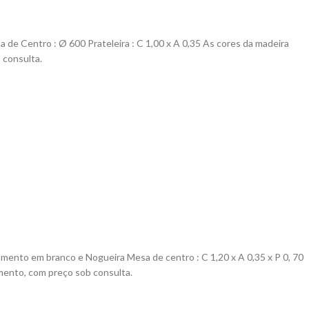
a de Centro :
Ø
600
Prateleira :
C 1,00 x A 0,35
As cores da madeira
 consulta.
bamento em branco e Nogueira Mesa de centro :
C 1,20 x A 0,35 x P 0, 70
mento, com preço sob consulta.