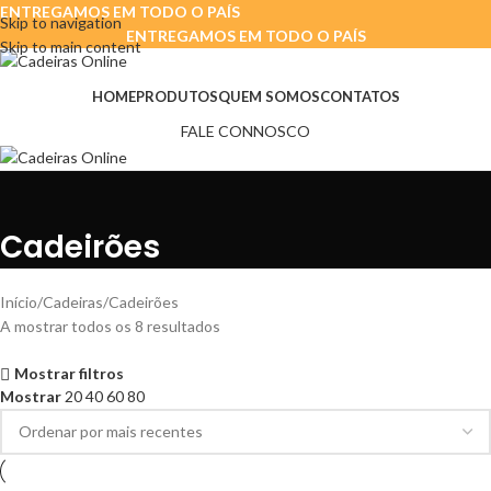
ENTREGAMOS EM TODO O PAÍS
Skip to navigation
ENTREGAMOS EM TODO O PAÍS
Skip to main content
HOME
PRODUTOS
QUEM SOMOS
CONTATOS
FALE CONNOSCO
Cadeirões
Início
Cadeiras
Cadeirões
A mostrar todos os 8 resultados
Mostrar filtros
Mostrar
20
40
60
80