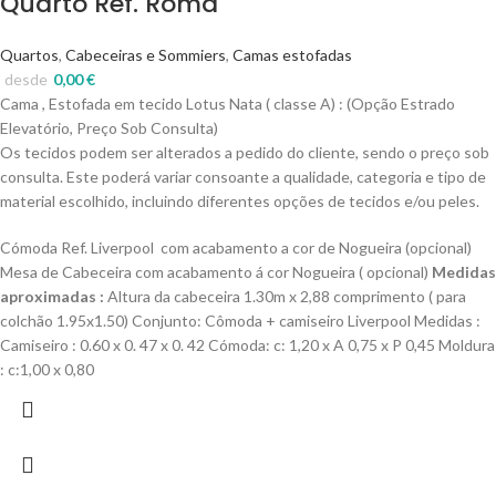
Quarto Ref. Roma
Quartos
,
Cabeceiras e Sommiers
,
Camas estofadas
desde
0,00
€
Cama , Estofada em tecido Lotus Nata ( classe A) : (Opção Estrado
Elevatório, Preço Sob Consulta)
Os tecidos podem ser alterados a pedido do cliente, sendo o preço sob
consulta. Este poderá variar consoante a qualidade, categoria e tipo de
material escolhido, incluindo diferentes opções de tecidos e/ou peles.
Cómoda Ref. Liverpool com acabamento a cor de Nogueira (opcional)
Mesa de Cabeceira com acabamento á cor Nogueira ( opcional)
Medidas
aproximadas :
Altura da cabeceira 1.30m x 2,88 comprimento ( para
colchão 1.95x1.50) Conjunto: Cômoda + camiseiro Liverpool Medidas :
Camiseiro : 0.60 x 0. 47 x 0. 42
Cómoda: c:
1,20 x A 0,75 x P 0,45
Moldura
: c:1,00 x 0,80