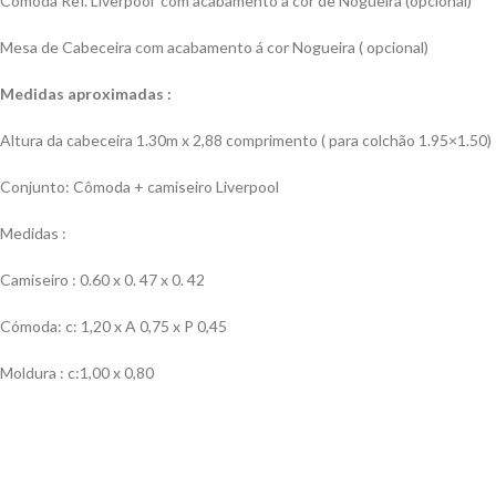
Cómoda Ref. Liverpool com acabamento a cor de Nogueira (opcional)
Mesa de Cabeceira com acabamento á cor Nogueira ( opcional)
Medidas aproximadas :
Altura da cabeceira 1.30m x 2,88 comprimento ( para colchão 1.95×1.50)
Conjunto: Cômoda + camiseiro Liverpool
Medidas :
Camiseiro : 0.60 x 0. 47 x 0. 42
Cómoda: c:
1,20 x A 0,75 x P 0,45
Moldura : c:1,00 x 0,80