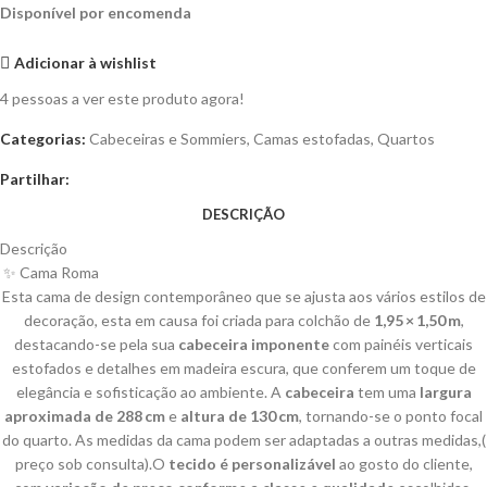
Disponível por encomenda
Adicionar à wishlist
4
pessoas a ver este produto agora!
Categorias:
Cabeceiras e Sommiers
,
Camas estofadas
,
Quartos
Partilhar:
DESCRIÇÃO
Descrição
✨ Cama Roma
Esta cama de design contemporâneo que se ajusta aos vários estilos de
decoração, esta em causa foi criada para colchão de
1,95 × 1,50 m
,
destacando-se pela sua
cabeceira imponente
com painéis verticais
estofados e detalhes em madeira escura, que conferem um toque de
elegância e sofisticação ao ambiente. A
cabeceira
tem uma
largura
aproximada de 288 cm
e
altura de 130 cm
, tornando-se o ponto focal
do quarto. As medidas da cama podem ser adaptadas a outras medidas,(
preço sob consulta).O
tecido é personalizável
ao gosto do cliente,