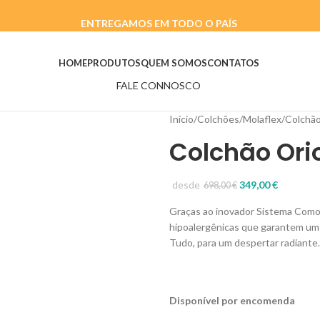
ENTREGAMOS EM TODO O PAÍS
HOME
PRODUTOS
QUEM SOMOS
CONTATOS
FALE CONNOSCO
Início
Colchões
Molaflex
Colchão
Colchão Ori
desde
349,00
€
698,00
€
Graças ao inovador Sistema Comod
hipoalergênicas que garantem um 
Tudo, para um despertar radiante.
Disponível por encomenda