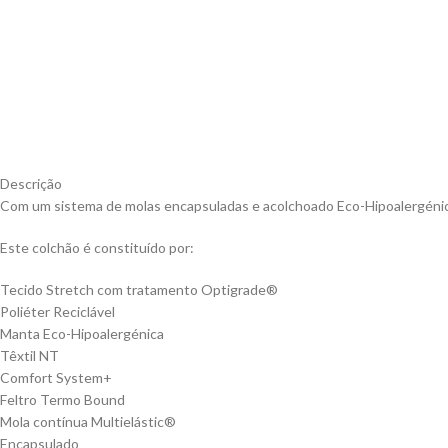
Descrição
Com um sistema de molas encapsuladas e acolchoado Eco-Hipoalergénico de
Este colchão é constituído por:
Tecido Stretch com tratamento Optigrade®
Poliéter Reciclável
Manta Eco-Hipoalergénica
Têxtil NT
Comfort System+
Feltro Termo Bound
Mola contínua Multielástic®
Encapsulado