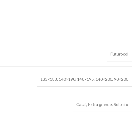
Futurocol
133×183
,
140×190
,
140×195
,
140×200
,
90×200
Casal
,
Extra grande
,
Solteiro