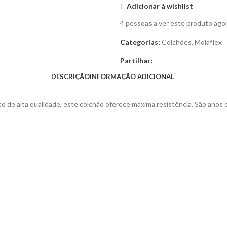
Adicionar à wishlist
4
pessoas a ver este produto ago
Categorias:
Colchões
,
Molaflex
Partilhar:
DESCRIÇÃO
INFORMAÇÃO ADICIONAL
 alta qualidade, este colchão oferece máxima resistência. São anos e an