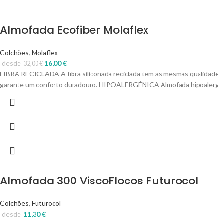
Almofada Ecofiber Molaflex
Colchões
,
Molaflex
desde
16,00
€
32,00
€
FIBRA RECICLADA A fibra siliconada reciclada tem as mesmas qualidade
garante um conforto duradouro. HIPOALERGÉNICA Almofada hipoalergéni
Almofada 300 ViscoFlocos Futurocol
Colchões
,
Futurocol
desde
11,30
€