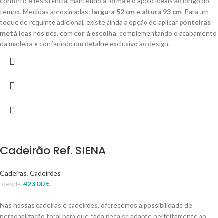
conforto e resistência, mantendo a forma e o apoio ideais ao longo do
tempo. Medidas aproximadas:
largura 52 cm
e
altura 93 cm
. Para um
toque de requinte adicional, existe ainda a opção de aplicar
ponteiras
metálicas
nos pés, com
cor à escolha
, complementando o acabamento
da madeira e conferindo um detalhe exclusivo ao design.
Cadeirão Ref. SIENA
Cadeiras
,
Cadeirões
desde
423,00
€
Nas nossas cadeiras e cadeirões, oferecemos a possibilidade de
personalização total para que cada peça se adapte perfeitamente ao