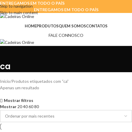
ENTREGAMOS EM TODO O PAÍS
Skip to navigation
ENTREGAMOS EM TODO O PAÍS
Skip to main content
HOME
PRODUTOS
QUEM SOMOS
CONTATOS
FALE CONNOSCO
ca
Início
Produtos etiquetados com “ca”
Apenas um resultado
Mostrar filtros
Mostrar
20
40
60
80